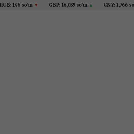
 146 so'm
▼
GBP: 16,035 so'm
▲
CNY: 1,766 so'm