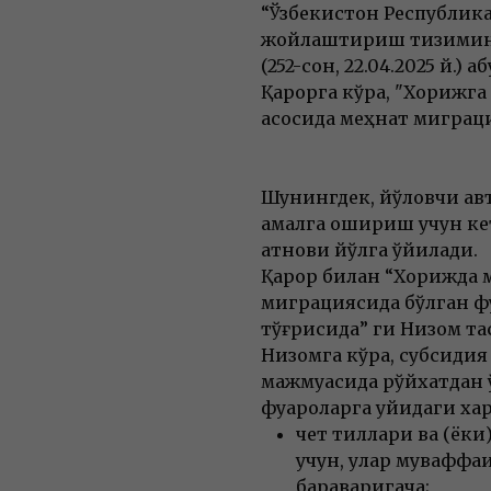
“Ўзбекистон Республик
жойлаштириш тизимини
(252-сон, 22.04.2025 й.) 
Қарорга кўра, "Хорижга
асосида меҳнат миграц
Шунингдек, йўловчи ав
амалга ошириш учун кет
қатнови йўлга қўйилади.
Қарор билан “Хорижда 
миграциясида бўлган ф
тўғрисида” ги Низом та
Низомга кўра, субсидия
мажмуасида рўйхатдан 
фуқароларга қуйидаги х
чет тиллари ва (ёк
учун, улар муваффа
бараваригача;