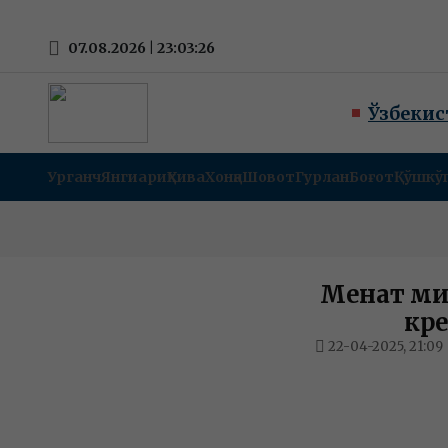
07.08.2026 | 23:03:26
Ўзбекис
Урганч
Янгиариқ
Хива
Хонқа
Шовот
Гурлан
Боғот
Қўшкў
Меҳнат ми
кр
22-04-2025, 21:09