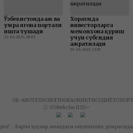
Ўзбекистонда ҳаж ва
Хоразмда
умра ягона портали
инвесторларга
ишга тушади
меҳмонхона қуриш
учун субсидия
22-04-2025, 18:05
ажратилади
19-04-2025, 13:38
СТОН
ОБ-ҲАВО
ТЕХНОЛОГИЯ
ЖАҲОН
ИҚТИСОДИЁТ
СПОР
O'zbekcha (UZ)
un" - Барча ҳуқуқлар амалдаги қонунчилик доирасид