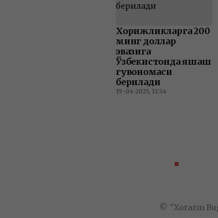
Хорижликларга 200
минг доллар
эвазига
Ўзбекистонда яшаш
гувоҳномаси
берилади
19-04-2025, 11:54
ЎЗБЕКИ
© "Xorazm Bug