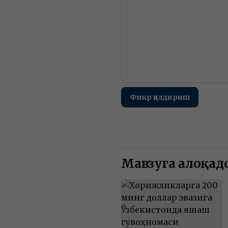
Фикр қолдириш
Мавзуга алоқадо