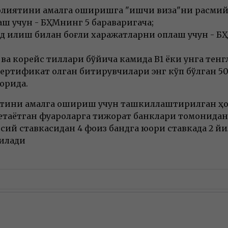
олиятини амалга оширишга "ишчи виза"ни расм
аш учун - БҲМнинг 5 бараваригача;
 қилиш билан боғлиқ харажатларни қоплаш учун - Б
н ва корейс тиллари бўйича камида B1 ёки унга те
сертификат олган битирувчилари энг кўп бўлган 50
орида.
ятини амалга ошириш учун ташкиллаштирилган ҳ
етаётган фуқароларга тижорат банклари томонидан
ий ставкасидан 4 фоиз бандга юқори ставкада 2 йи
илади