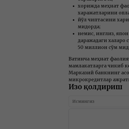
хорижда меҳнат фа
харажатларини қопл
йўл чиптасини харид
миқдорда;
немис, инглиз, япо
даражадаги халқаро 
50 миллион сўм миқд
Вақтинча меҳнат фаоли
мамлакатларга чикиб к
Марказий банкнинг асос
микрокредитлар ажрат
Изоҳ қолдириш