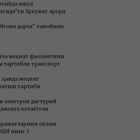
ртибда ишга
ида”ги Ҳукумат қарори
"Ягона дарча" тамойили
инча меҳнат фаолиятини
ва тартибли транспорт
 ҳамда меҳнат
жратиш тартиби
си электрон дастурий
иясига кетаётган
аражатларини қоплаш
БҲМ нинг 3