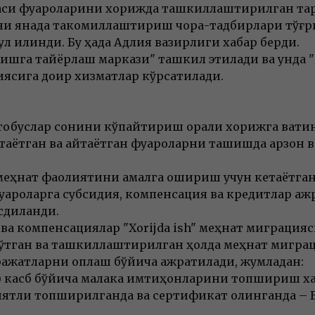
аси фуқароларини хорижда ташкиллаштирилган та
 янада такомиллаштириш чора-тадбирлари тўғрис
қабул қилинди. Бу ҳақда Адлия вазирлиги хабар берди.
 ишга тайёрлаш маркази" ташкил этилади ва унда 
иясига доир хизматлар кўрсатилади.
тобуслар сонини кўпайтириш орқали хорижга вақт
аётган ва қайтаётган фуқароларни ташишда арзон 
меҳнат фаолиятини амалга ошириш учун кетаётган
уқароларга субсидия, компенсация ва кредитлар а
сдиқланди.
 ва компенсациялар "Xorijda ish" меҳнат миграция
ўтган ва ташкиллаштирилган ҳолда меҳнат миграц
аражатларни қоплаш бўйича ажратилади, жумладан:
и) касб бўйича малака имтиҳонларини топшириш х
қиятли топширилганда ва сертификат олинганда – 