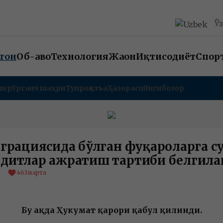
Ў
тон
Об-ҳаво
Технология
Жаҳон
Иқтисодиёт
Спор
пир
Урганч шаҳри
Тупроққалъа
Ҳазорасп
Янгибозор
грациясида бўлган фуқароларга с
едитлар ажратиш тартиби белгила
463
марта
Бу ҳақда Ҳукумат қарори қабул қилинди.