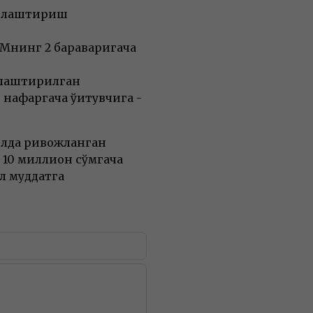
ийлаштириш
ҲМнинг 2 бараваригача
нглаштирилган
 нафаргача ўқитувчига -
олда ривожланган
 10 миллион сўмгача
л муддатга