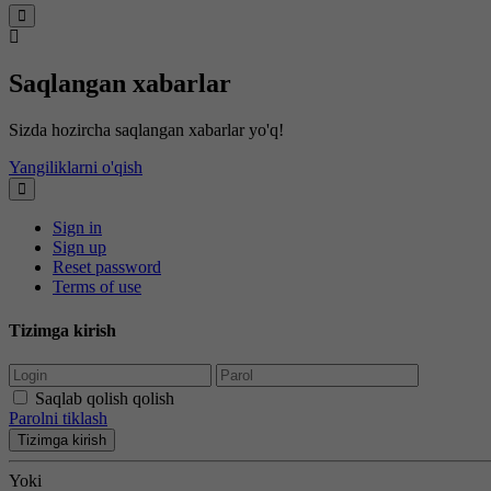
Saqlangan xabarlar
Sizda hozircha saqlangan xabarlar yo'q!
Yangiliklarni o'qish
Sign in
Sign up
Reset password
Terms of use
Tizimga kirish
Saqlab qolish qolish
Parolni tiklash
Tizimga kirish
Yoki