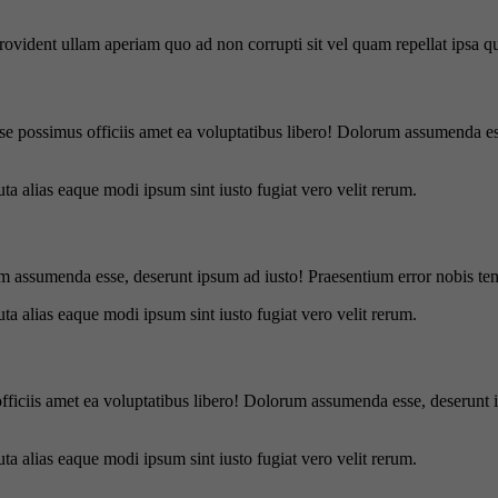
 provident ullam aperiam quo ad non corrupti sit vel quam repellat ipsa
se possimus officiis amet ea voluptatibus libero! Dolorum assumenda ess
uta alias eaque modi ipsum sint iusto fugiat vero velit rerum.
m assumenda esse, deserunt ipsum ad iusto! Praesentium error nobis tene
uta alias eaque modi ipsum sint iusto fugiat vero velit rerum.
officiis amet ea voluptatibus libero! Dolorum assumenda esse, deserunt 
uta alias eaque modi ipsum sint iusto fugiat vero velit rerum.