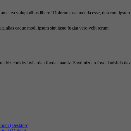
is amet ea voluptatibus libero! Dolorum assumenda esse, deserunt ipsum a
uta alias eaque modi ipsum sint iusto fugiat vero velit rerum.
hun biz cookie-fayllardan foydalanamiz. Saytimizdan foydalanishda dav