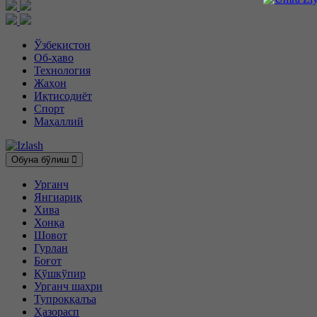
Ўзбекистон
Об-ҳаво
Технология
Жаҳон
Иқтисодиёт
Спорт
Маҳаллий
Обуна бўлиш
Урганч
Янгиариқ
Хива
Хонқа
Шовот
Гурлан
Боғот
Қўшкўпир
Урганч шаҳри
Тупроққалъа
Ҳазорасп