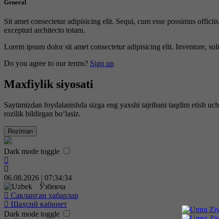
General
Sit amet consectetur adipisicing elit. Sequi, cum esse possimus offici
excepturi architecto totam.
Lorem ipsum dolor sit amet consectetur adipisicing elit. Inventore, sol
Do you agree to our terms?
Sign up
Maxfiylik siyosati
Saytimizdan foydalanishda sizga eng yaxshi tajribani taqdim etish uc
rozilik bildirgan bo‘lasiz.
Roziman
Dark mode toggle
06.08.2026 | 07:34:35
Ўзбекча
Сақланган ҳабарлар
Шаҳсий кабинет
Dark mode toggle