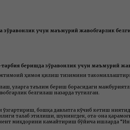
да зўравонлик учун маъмурий жавобгарлик бел
м-тарбия беришда зўравонлик учун маъмурий ж
 ижтимоий ҳимоя қилиш тизимини такомиллаштир
лаш, уларга таълим бериш борасидаги мажбурият
вобгарлик белгилаш назарда тутилган.
 ўзгартириш, бошқа давлатга кўчиб кетиш ниятида
илиги талаб этилиши, шунингдек, ота-она қарамоғ
мент миқдорини камайтириш бўйича ишларда “Ин