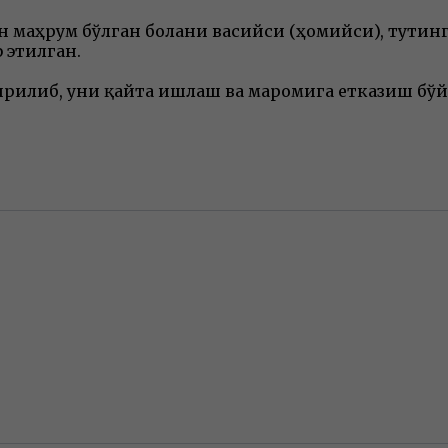
ан маҳрум бўлган болани васийси (ҳомийси), тути
 этилган.
рилиб, уни қайта ишлаш ва маромига етказиш бўй