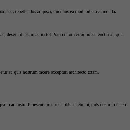
 quod sed, repellendus adipisci, ducimus ea modi odio assumenda.
e, deserunt ipsum ad iusto! Praesentium error nobis tenetur at, quis
tur at, quis nostrum facere excepturi architecto totam.
ipsum ad iusto! Praesentium error nobis tenetur at, quis nostrum facere