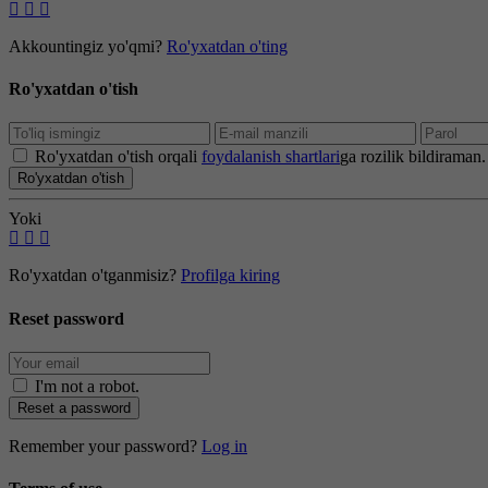
Akkountingiz yo'qmi?
Ro'yxatdan o'ting
Ro'yxatdan o'tish
Ro'yxatdan o'tish orqali
foydalanish shartlari
ga rozilik bildiraman.
Ro'yxatdan o'tish
Yoki
Ro'yxatdan o'tganmisiz?
Profilga kiring
Reset password
I'm not a robot
.
Reset a password
Remember your password?
Log in