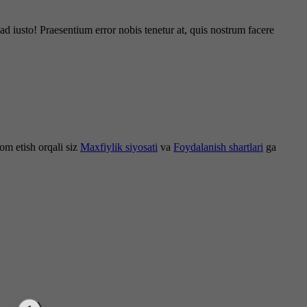
d iusto! Praesentium error nobis tenetur at, quis nostrum facere
om etish orqali siz
Maxfiylik siyosati
va
Foydalanish shartlari
ga