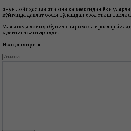
Қонун лойиҳасида ота-она қарамоғидан ёки улард
қўйганда давлат божи тўлашдан озод этиш таклиф
Мажлисда лойиҳа бўйича айрим эътирозлар билди
қўмитага қайтарилди.
Изоҳ қолдириш