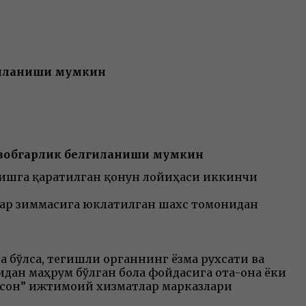
гиланиши мумкин
авобгарлик белгиланиши мумкин
ишга қаратилган қонун лойиҳаси иккинчи
лар зиммасига юклатилган шахс томонидан
 бўлса, тегишли органнинг ёзма рухсати ва
идан маҳрум бўлган бола фойдасига ота-она ёки
сон” ижтимоий хизматлар марказлари