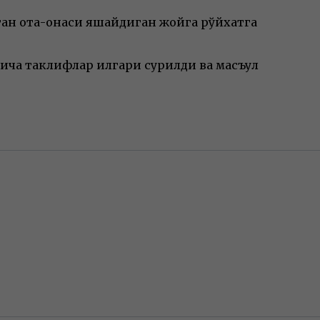
нган ота-онаси яшайдиган жойга рўйхатга
ича таклифлар илгари сурилди ва масъул