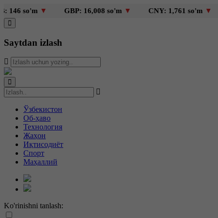
so'm
▼
GBP: 16,008 so'm
▼
CNY: 1,761 so'm
▼
KZT
Saytdan izlash
Ўзбекистон
Об-ҳаво
Технология
Жаҳон
Иқтисодиёт
Спорт
Маҳаллий
Ko'rinishni tanlash: