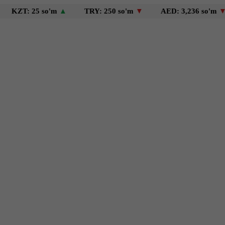
: 25 so'm
▲
TRY: 250 so'm
▼
AED: 3,236 so'm
▼
US