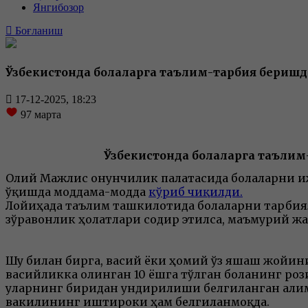
Янгибозор
Боғланиш
Ўзбекистонда болаларга таълим-тарбия бериш
17-12-2025, 18:23
97
марта
Ўзбекистонда болаларга таъли
Олий Мажлис Қонунчилик палатасида болаларни
ўқишда моддама-модда
кўриб чиқилди.
Лойиҳада таълим ташкилотида болаларни тарбия
зўравонлик ҳолатлари содир этилса, маъмурий жа
Шу билан бирга, васий ёки ҳомий ўз яшаш жойини
васийликка олинган 10 ёшга тўлган боланинг роз
уларнинг биридан ундирилиши белгиланган али
вакилининг иштироки ҳам белгиланмоқда.