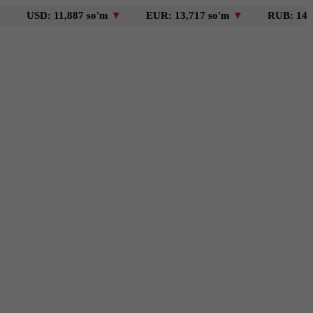
D: 11,887 so'm
▼
EUR: 13,717 so'm
▼
RUB: 146 so'm
▼