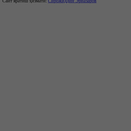
Сайт яратиш ҳизмати:
Сирожиддин Эрназаров