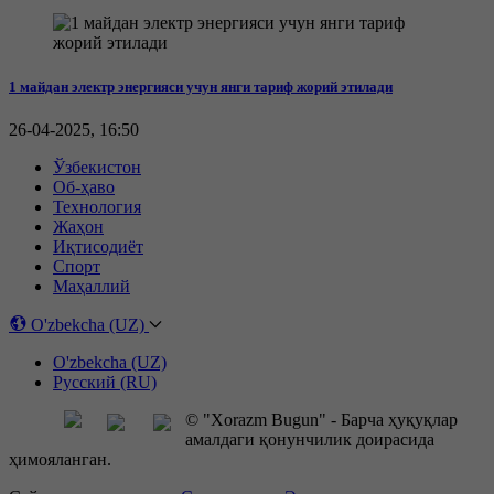
1 майдан электр энергияси учун янги тариф жорий этилади
26-04-2025, 16:50
Ўзбекистон
Об-ҳаво
Технология
Жаҳон
Иқтисодиёт
Спорт
Маҳаллий
O'zbekcha (UZ)
O'zbekcha (UZ)
Русский (RU)
© "Xorazm Bugun" - Барча ҳуқуқлар
амалдаги қонунчилик доирасида
ҳимояланган.