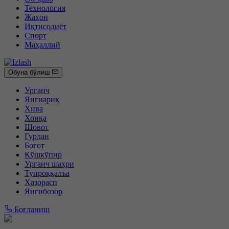
Технология
Жаҳон
Иқтисодиёт
Спорт
Маҳаллий
Обуна бўлиш
Урганч
Янгиариқ
Хива
Хонқа
Шовот
Гурлан
Боғот
Қўшкўпир
Урганч шаҳри
Тупроққалъа
Ҳазорасп
Янгибозор
Боғланиш