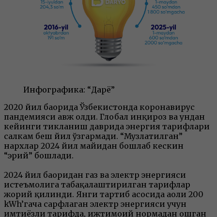
Инфографика: “Дарё”
2020 йил баҳорида Ўзбекистонда коронавирус
пандемияси авж олди. Глобал инқироз ва ундан
кейинги тикланиш даврида энергия тарифлари
салкам беш йил ўзгармади. “Музлатилган”
нархлар 2024 йил майидан бошлаб кескин
“эрий” бошлади.
2024 йил баҳоридан газ ва электр энергияси
истеъмолига табақалаштирилган тарифлар
жорий қилинди. Янги тартиб асосида аҳоли 200
kWh’гача сарфлаган электр энергияси учун
имтиёзли тарифда, ижтимоий нормадан ошган