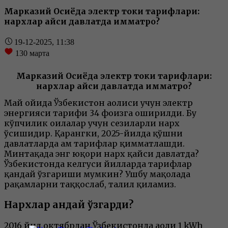
Марказий Осиёда электр токи тарифлари:
нархлар қайси давлатда қимматроқ?
19-12-2025, 11:38
130
марта
Марказий Осиёда электр токи тарифлари:
нархлар қайси давлатда қимматроқ?
Май ойида Ўзбекистон аҳолиси учун электр
энергияси тарифи 34 фоизга оширилди. Бу
кўпчилик оилалар учун сезиларли нарх
ўсишидир. Қарангки, 2025-йилда қўшни
давлатларда ҳам тарифлар қимматлашди.
Минтақада энг юқори нарх қайси давлатда?
Ўзбекистонда келгуси йилларда тарифлар
қандай ўзгариши мумкин? Ушбу мақолада
рақамларни таққослаб, таҳлил қиламиз.
Нархлар қандай ўзгарди?
2016 йил октябрдан Ўзбекистонда аҳоли 1 kWh