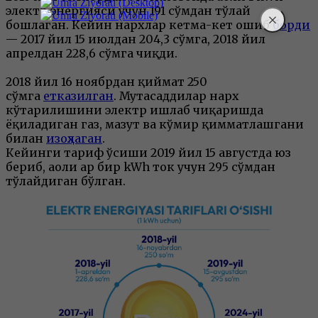
электр энергияси учун 191 сўмдан тўлай
бошлаган. Кейин нархлар кетма-кет ошиб
борди
— 2017 йил 15 июлдан 204,3 сўмга, 2018 йил
апрелдан 228,6 сўмга чиқди.
2018 йил 16 ноябрдан қиймат 250
сўмга
етказилган
. Мутасаддилар нарх
кўтарилишини электр ишлаб чиқаришда
ёқиладиган газ, мазут ва кўмир қимматлашгани
билан
изоҳлаган
.
Кейинги тариф ўсиши 2019 йил 15 августда юз
бериб, аҳоли ҳар бир kWh ток учун 295 сўмдан
тўлайдиган бўлган.