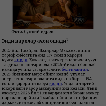
Фото: Сунъий идрок
Энди нархлар қачон ошади?
2025 йил 1 майдан Вазирлар Маҳкамасининг
тариф сиёсатига оид 337-сонли қарори
кучга
кирди
. Ҳужжатда электр энергияси учун
тасдиқланган тарифлар 2026-йилдан бошлаб
камида уч йил ўзгармаслиги
белгиланган
.
2025-йилнинг март ойига келиб, ҳукумат
энергетика тарифларига оид яна бир — 194-
сонли қарорини қабул
қилди
. Ундаги тартиб
юқоридаги қарор мазмунига зид келади. Яъни
ҳужжатда 2026 йил 1 январдан эътиборан электр
нархлари ҳар йили 1 майдан йиллик инфляция
даражасига мослаб оширилиши белгиланган.