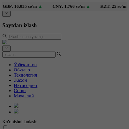
: 16,035 so'm
▲
CNY: 1,766 so'm
▲
KZT: 25 so'm
▲
Saytdan izlash
Ўзбекистон
Об-ҳаво
Технология
Жаҳон
Иқтисодиёт
Спорт
Маҳаллий
Ko'rinishni tanlash: