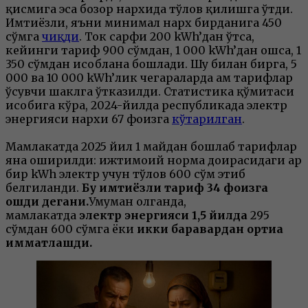
қисмига эса бозор нархида тўлов қилишга ўтди.
Имтиёзли, яъни минимал нарх бирданига 450
сўмга
чиқди
. Ток сарфи 200 kWh’дан ўтса,
кейинги тариф 900 сўмдан, 1 000 kWh’дан ошса, 1
350 сўмдан ҳисоблана бошлади. Шу билан бирга, 5
000 ва 10 000 kWh’лик чегараларда ҳам тарифлар
ўсувчи шаклга ўтказилди. Статистика қўмитаси
ҳисобига кўра, 2024-йилда республикада электр
энергияси нархи 67 фоизга
кўтарилган
.
Мамлакатда 2025 йил 1 майдан бошлаб тарифлар
яна оширилди: ижтимоий норма доирасидаги ҳар
бир kWh электр учун тўлов 600 сўм этиб
белгиланди.
Бу имтиёзли тариф 34 фоизга
ошди дегани.
Умуман олганда,
мамлакатда
электр энергияси 1,5 йилда
295
сўмдан 600 сўмга ёки
икки баравардан ортиққа
қимматлашди.