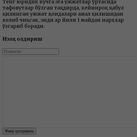
Тенг юридик кучга эга ҳужжатлар ўртасида
тафовутлар бўлган тақдирда, кейинроқ қабул
қилинган ҳужжат қоидалари амал қилишидан
келиб чиқсак, энди ҳар йили 1 майдан нархлар
ўзгариб боради.
Изоҳ қолдириш
Фикр қолдириш