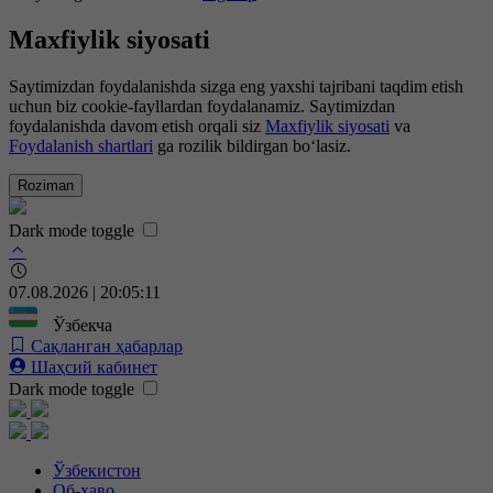
Maxfiylik siyosati
Saytimizdan foydalanishda sizga eng yaxshi tajribani taqdim etish
uchun biz cookie-fayllardan foydalanamiz. Saytimizdan
foydalanishda davom etish orqali siz
Maxfiylik siyosati
va
Foydalanish shartlari
ga rozilik bildirgan bo‘lasiz.
Roziman
Dark mode toggle
07.08.2026 | 20:05:12
Ўзбекча
Сақланган ҳабарлар
Шаҳсий кабинет
Dark mode toggle
Ўзбекистон
Об-ҳаво