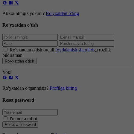
Akkountingiz yo'qmi?
Ro'yxatdan o'ting
Ro'yxatdan o'tish
Ro'yxatdan o'tish orqali
foydalanish shartlari
ga rozilik
bildiraman.
Ro'yxatdan o'tish
Yoki
Ro'yxatdan o'tganmisiz?
Profilga kiring
Reset password
I'm not a robot
.
Reset a password