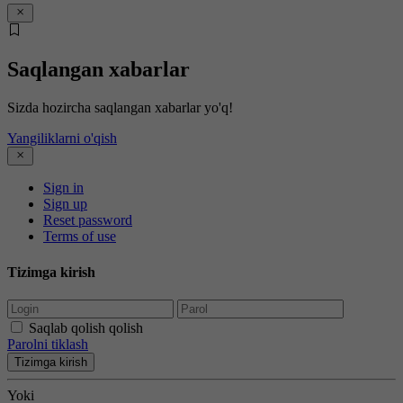
Saqlangan xabarlar
Sizda hozircha saqlangan xabarlar yo'q!
Yangiliklarni o'qish
Sign in
Sign up
Reset password
Terms of use
Tizimga kirish
Saqlab qolish qolish
Parolni tiklash
Tizimga kirish
Yoki