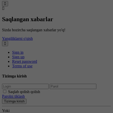
Saqlangan xabarlar
Sizda hozircha saqlangan xabarlar yo'q!
Yangiliklarni o'qish
Sign in
Sign up
Reset password
Terms of use
Tizimga kirish
Saqlab qolish qolish
Parolni tiklash
Tizimga kirish
Yoki