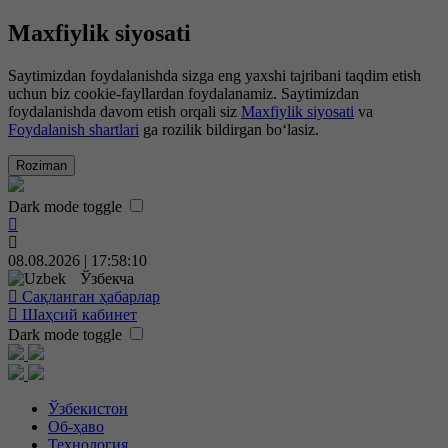
Maxfiylik siyosati
Saytimizdan foydalanishda sizga eng yaxshi tajribani taqdim etish
uchun biz cookie-fayllardan foydalanamiz. Saytimizdan
foydalanishda davom etish orqali siz
Maxfiylik siyosati
va
Foydalanish shartlari
ga rozilik bildirgan bo‘lasiz.
Roziman
Dark mode toggle
08.08.2026 | 17:58:11
Ўзбекча
Сақланган ҳабарлар
Шаҳсий кабинет
Dark mode toggle
Ўзбекистон
Об-ҳаво
Технология