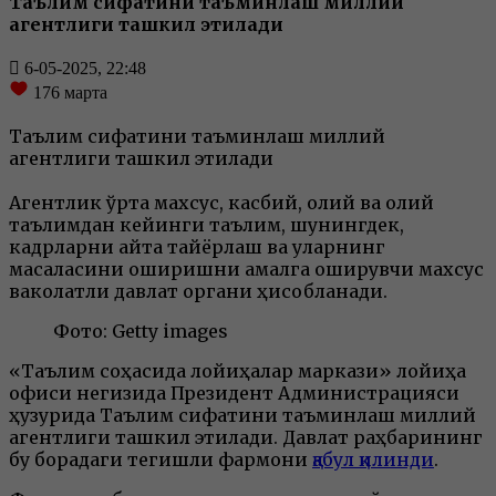
Таълим сифатини таъминлаш миллий
агентлиги ташкил этилади
6-05-2025, 22:48
176
марта
Таълим сифатини таъминлаш миллий
агентлиги ташкил этилади
Агентлик ўрта махсус, касбий, олий ва олий
таълимдан кейинги таълим, шунингдек,
кадрларни қайта тайёрлаш ва уларнинг
масаласини оширишни амалга оширувчи махсус
ваколатли давлат органи ҳисобланади.
Фото: Getty images
«Таълим соҳасида лойиҳалар маркази» лойиҳа
офиси негизида Президент Администрацияси
ҳузурида Таълим сифатини таъминлаш миллий
агентлиги ташкил этилади. Давлат раҳбарининг
бу борадаги тегишли фармони
қабул қилинди
.