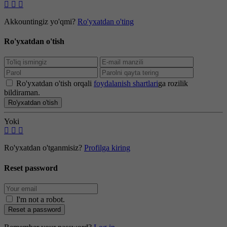
Akkountingiz yo'qmi?
Ro'yxatdan o'ting
Ro'yxatdan o'tish
Ro'yxatdan o'tish orqali
foydalanish shartlari
ga rozilik
bildiraman.
Ro'yxatdan o'tish
Yoki
Ro'yxatdan o'tganmisiz?
Profilga kiring
Reset password
I'm not a robot
.
Reset a password