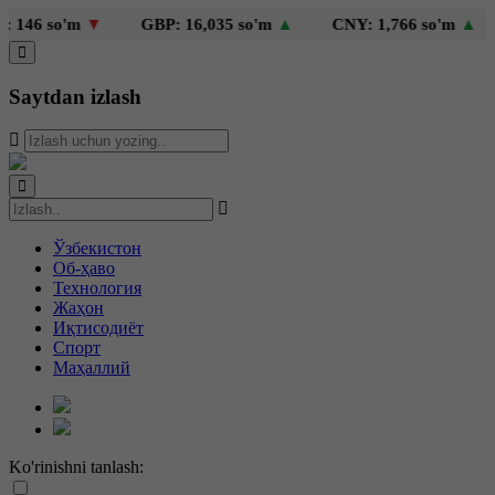
46 so'm
▼
GBP: 16,035 so'm
▲
CNY: 1,766 so'm
▲
Saytdan izlash
Ўзбекистон
Об-ҳаво
Технология
Жаҳон
Иқтисодиёт
Спорт
Маҳаллий
Ko'rinishni tanlash: