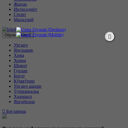
Жаҳон
Иқтисодиёт
Спорт
Маҳаллий
Обуна бўлиш
Урганч
Янгиариқ
Хива
Хонқа
Шовот
Гурлан
Боғот
Қўшкўпир
Урганч шаҳри
Тупроққалъа
Ҳазорасп
Янгибозор
Боғланиш