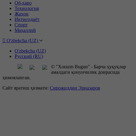
Об-ҳаво
Технология
Жаҳон
Иқтисодиёт
Спорт
Маҳаллий
O'zbekcha (UZ)
O'zbekcha (UZ)
Русский (RU)
© "Xorazm Bugun" - Барча ҳуқуқлар
амалдаги қонунчилик доирасида
ҳимояланган.
Сайт яратиш ҳизмати:
Сирожиддин Эрназаров