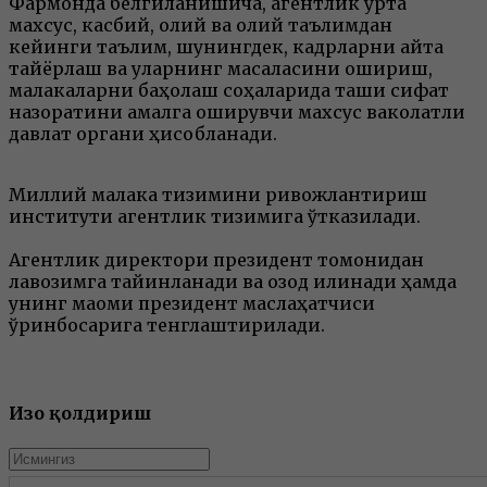
Фармонда белгиланишича, агентлик ўрта
махсус, касбий, олий ва олий таълимдан
кейинги таълим, шунингдек, кадрларни қайта
тайёрлаш ва уларнинг масаласини ошириш,
малакаларни баҳолаш соҳаларида ташқи сифат
назоратини амалга оширувчи махсус ваколатли
давлат органи ҳисобланади.
Миллий малака тизимини ривожлантириш
институти агентлик тизимига ўтказилади.
Агентлик директори президент томонидан
лавозимга тайинланади ва озод қилинади ҳамда
унинг мақоми президент маслаҳатчиси
ўринбосарига тенглаштирилади.
Изоҳ қолдириш