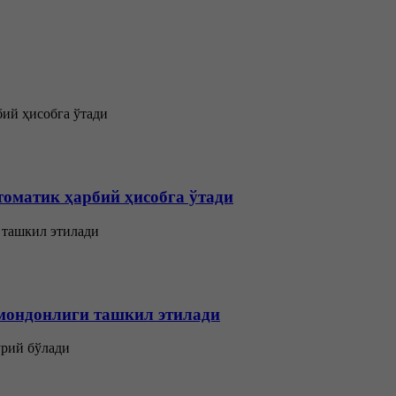
томатик ҳарбий ҳисобга ўтади
мондонлиги ташкил этилади