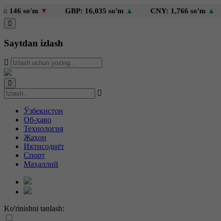
so'm
▼
GBP: 16,035 so'm
▲
CNY: 1,766 so'm
▲
KZT:
Saytdan izlash
Ўзбекистон
Об-ҳаво
Технология
Жаҳон
Иқтисодиёт
Спорт
Маҳаллий
Ko'rinishni tanlash: