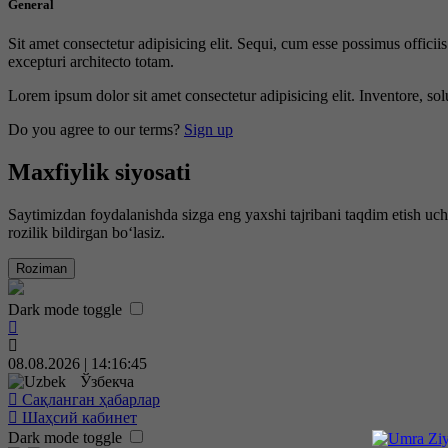
General
Sit amet consectetur adipisicing elit. Sequi, cum esse possimus offici
excepturi architecto totam.
Lorem ipsum dolor sit amet consectetur adipisicing elit. Inventore, sol
Do you agree to our terms?
Sign up
Maxfiylik siyosati
Saytimizdan foydalanishda sizga eng yaxshi tajribani taqdim etish uc
rozilik bildirgan bo‘lasiz.
Roziman
Dark mode toggle
08.08.2026 | 14:16:46
Ўзбекча
Сақланган ҳабарлар
Шаҳсий кабинет
Dark mode toggle