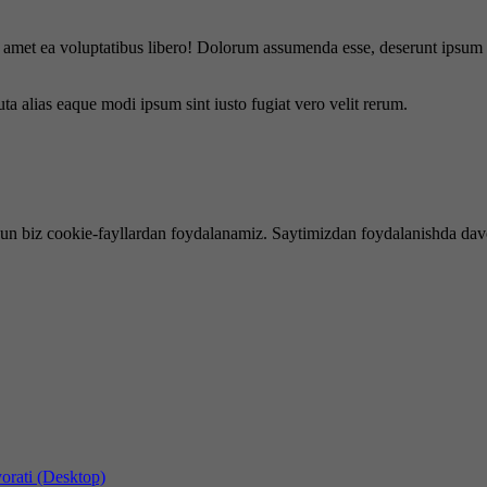
is amet ea voluptatibus libero! Dolorum assumenda esse, deserunt ipsum a
uta alias eaque modi ipsum sint iusto fugiat vero velit rerum.
hun biz cookie-fayllardan foydalanamiz. Saytimizdan foydalanishda dav