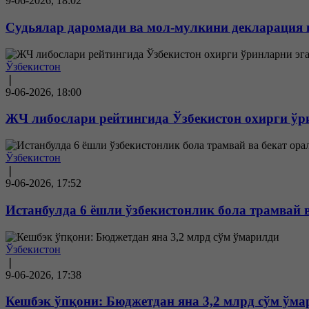
9-06-2026, 18:02
Судьялар даромади ва мол-мулкини декларация
Ўзбекистон
❘
9-06-2026, 18:00
ЖЧ либослари рейтингида Ўзбекистон охирги ўр
Ўзбекистон
❘
9-06-2026, 17:52
Истанбулда 6 ёшли ўзбекистонлик бола трамвай в
Ўзбекистон
❘
9-06-2026, 17:38
Кешбэк ўпқони: Бюджетдан яна 3,2 млрд сўм ўм