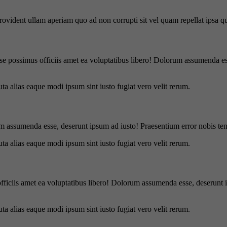
 provident ullam aperiam quo ad non corrupti sit vel quam repellat ipsa
se possimus officiis amet ea voluptatibus libero! Dolorum assumenda ess
uta alias eaque modi ipsum sint iusto fugiat vero velit rerum.
m assumenda esse, deserunt ipsum ad iusto! Praesentium error nobis tene
uta alias eaque modi ipsum sint iusto fugiat vero velit rerum.
officiis amet ea voluptatibus libero! Dolorum assumenda esse, deserunt 
uta alias eaque modi ipsum sint iusto fugiat vero velit rerum.