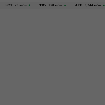
 25 so'm
▲
TRY: 250 so'm
▲
AED: 3,244 so'm
▲
US