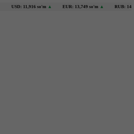
D: 11,916 so'm
▲
EUR: 13,749 so'm
▲
RUB: 146 so'm
▼