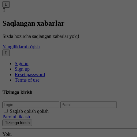
Saqlangan xabarlar
Sizda hozircha saqlangan xabarlar yo'q!
Yangiliklarni o'qish
Sign in
Sign up
Reset password
Terms of use
Tizimga kirish
Saqlab qolish qolish
Parolni tiklash
Tizimga kirish
Yoki