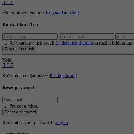
Akkountingiz yo'qmi?
Ro'yxatdan o'ting
Ro'yxatdan o'tish
Ro'yxatdan o'tish orqali
foydalanish shartlari
ga rozilik bildiraman.
Ro'yxatdan o'tish
Yoki
Ro'yxatdan o'tganmisiz?
Profilga kiring
Reset password
I'm not a robot
.
Reset a password
Remember your password?
Log in