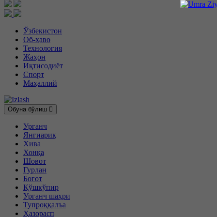
Ўзбекистон
Об-ҳаво
Технология
Жаҳон
Иқтисодиёт
Спорт
Маҳаллий
Обуна бўлиш
Урганч
Янгиариқ
Хива
Хонқа
Шовот
Гурлан
Боғот
Қўшкўпир
Урганч шаҳри
Тупроққалъа
Ҳазорасп