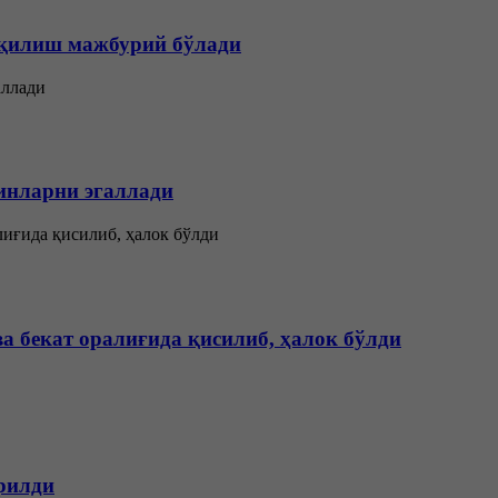
 қилиш мажбурий бўлади
инларни эгаллади
а бекат оралиғида қисилиб, ҳалок бўлди
арилди