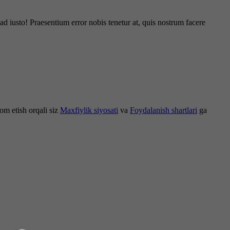
d iusto! Praesentium error nobis tenetur at, quis nostrum facere
om etish orqali siz
Maxfiylik siyosati
va
Foydalanish shartlari
ga