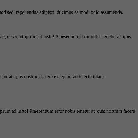
 quod sed, repellendus adipisci, ducimus ea modi odio assumenda.
e, deserunt ipsum ad iusto! Praesentium error nobis tenetur at, quis
tur at, quis nostrum facere excepturi architecto totam.
ipsum ad iusto! Praesentium error nobis tenetur at, quis nostrum facere