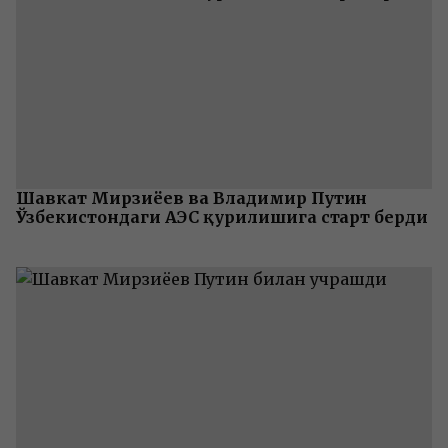
Шавкат Мирзиёев ва Владимир Путин
Ўзбекистондаги АЭС қурилишига старт берди