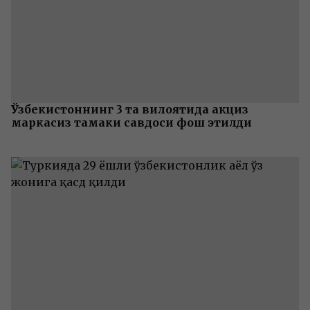
Ўзбекистоннинг 3 та вилоятида акциз
маркасиз тамаки савдоси фош этилди