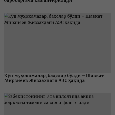
баробаргача камайтирилади
Кўп муҳокамалар, баҳслар бўлди – Шавкат
Мирзиёев Жиззахдаги АЭС ҳақида