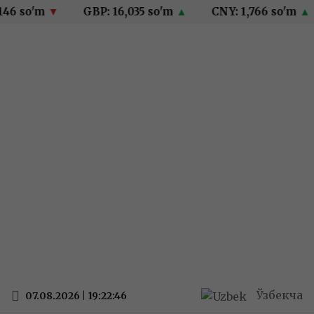
6 so'm
▼
GBP: 16,035 so'm
▲
CNY: 1,766 so'm
▲
Ўзбекча
07.08.2026 | 19:22:47