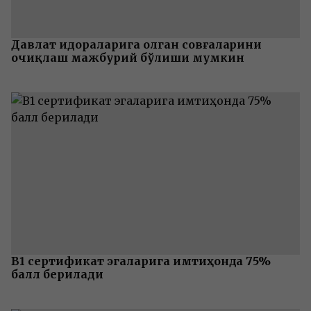
Давлат идораларига олган совғаларини
очиқлаш мажбурий бўлиши мумкин
B1 сертификат эгаларига имтиҳонда 75%
балл берилади