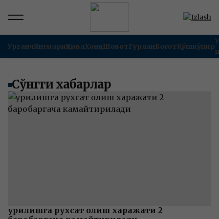
Урганч
Янгиариқ
Хива
Хонқа
Шовот
Гурлан
Боғот
Қўшкўпир
Сўнгги хабарлар
Қурилишга рухсат олиш харажати 2