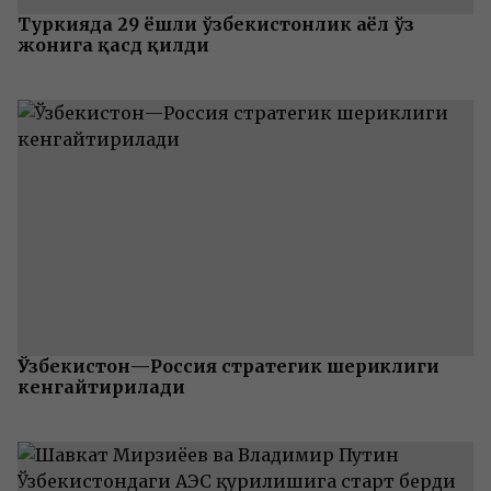
Туркияда 29 ёшли ўзбекистонлик аёл ўз
жонига қасд қилди
Ўзбекистон—Россия стратегик шериклиги
кенгайтирилади