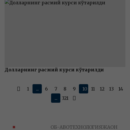
Долларнинг расмий курси кўтарилди
1
...
6
7
8
9
10
11
12
13
14
...
321
ЎЗБЕКИСТОН
ОБ-ҲАВО
ТЕХНОЛОГИЯ
ЖАҲОН