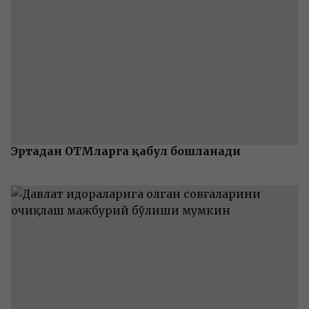
Эртадан ОТМларга қабул бошланади