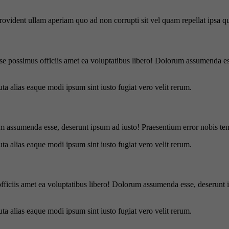
 provident ullam aperiam quo ad non corrupti sit vel quam repellat ipsa
se possimus officiis amet ea voluptatibus libero! Dolorum assumenda ess
uta alias eaque modi ipsum sint iusto fugiat vero velit rerum.
m assumenda esse, deserunt ipsum ad iusto! Praesentium error nobis tene
uta alias eaque modi ipsum sint iusto fugiat vero velit rerum.
officiis amet ea voluptatibus libero! Dolorum assumenda esse, deserunt 
uta alias eaque modi ipsum sint iusto fugiat vero velit rerum.