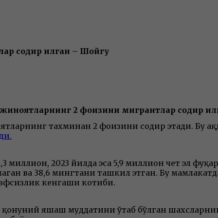
ар содир қилган – Шойгу
 жиноятларнинг 2 фоизини мигрантлар содир қил
тларнинг тахминан 2 фоизини содир этади. Бу ҳақ
ди.
6,3 миллион, 2023 йилда эса 5,9 миллион чет эл фуқ
маган ва 38,6 мингтани ташкил этган. Бу мамлака
авфсизлик кенгаши котиби.
қонуний яшаш муддатини ўтаб бўлган шахсларнинг