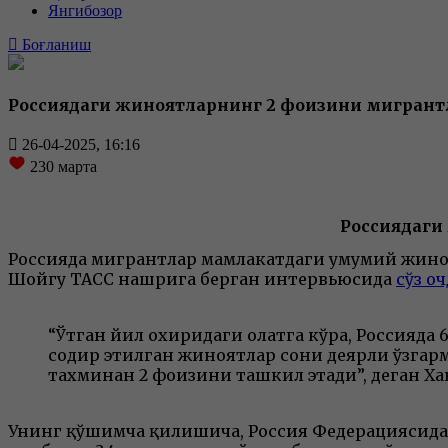
Янгибозор
Боғланиш
Россиядаги жиноятларнинг 2 фоизини мигрантл
26-04-2025, 16:16
230
марта
Россиядаги
Россияда мигрантлар мамлакатдаги умумий жиноя
Шойгу ТАСС нашрига берган интервьюсида
сўз оч
“Ўтган йил охиридаги ҳолатга кўра, Россияда 
содир этилган жиноятлар сони деярли ўзгар
тахминан 2 фоизини ташкил этади”, деган Х
Унинг қўшимча қилишича, Россия Федерациясида 