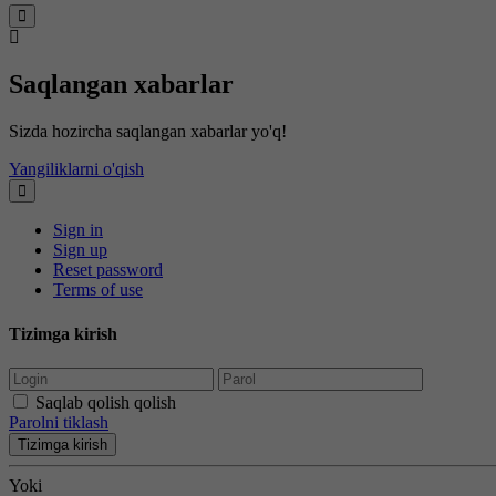
Saqlangan xabarlar
Sizda hozircha saqlangan xabarlar yo'q!
Yangiliklarni o'qish
Sign in
Sign up
Reset password
Terms of use
Tizimga kirish
Saqlab qolish qolish
Parolni tiklash
Tizimga kirish
Yoki