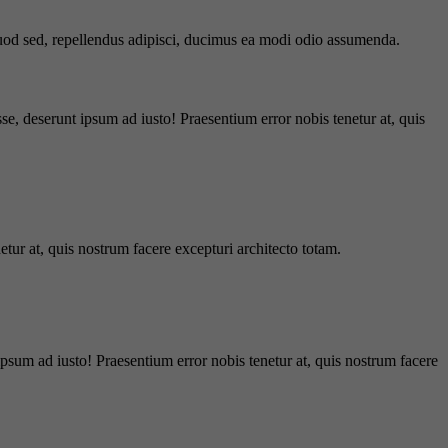
 quod sed, repellendus adipisci, ducimus ea modi odio assumenda.
e, deserunt ipsum ad iusto! Praesentium error nobis tenetur at, quis
tur at, quis nostrum facere excepturi architecto totam.
ipsum ad iusto! Praesentium error nobis tenetur at, quis nostrum facere