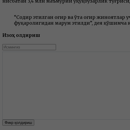
нисбатан 3,4 млн маъмурий ҳуқуқбузарлик тўғриси
“Содир этилган оғир ва ўта оғир жиноятлар
фуқаролигидан маҳрум этилди”, дея қўшимча 
Изоҳ қолдириш
Фикр қолдириш