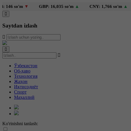
so'm
▼
GBP: 16,035 so'm
▲
CNY: 1,766 so'm
▲
KZT
Saytdan izlash
Ўзбекистон
Об-ҳаво
Технология
Жаҳон
Иқтисодиёт
Спорт
Маҳаллий
Ko'rinishni tanlash: