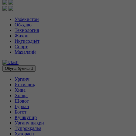
Ўзбекистон
Об-ҳаво
Технология
Жаҳон
Иқтисодиёт
Спорт
Маҳаллий
Обуна бўлиш
Урганч
Янгиариқ
Хива
Хонқа
Шовот
Гурлан
Боғот
Қўшкўпир
Урганч шаҳри
Тупроққалъа
Ҳазорасп