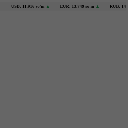
SD: 11,916 so'm
▲
EUR: 13,749 so'm
▲
RUB: 146 so'm