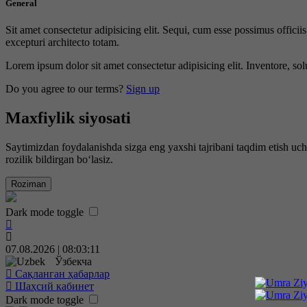
General
Sit amet consectetur adipisicing elit. Sequi, cum esse possimus offici
excepturi architecto totam.
Lorem ipsum dolor sit amet consectetur adipisicing elit. Inventore, sol
Do you agree to our terms?
Sign up
Maxfiylik siyosati
Saytimizdan foydalanishda sizga eng yaxshi tajribani taqdim etish uc
rozilik bildirgan bo‘lasiz.
Roziman
Dark mode toggle
07.08.2026 | 08:03:12
Ўзбекча
Сақланган ҳабарлар
Шаҳсий кабинет
Dark mode toggle