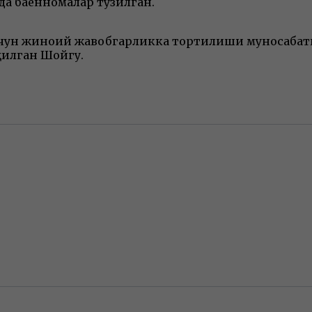
да баённомалар тузилган.
 учун жиноий жавобгарликка тортилиши муносабати
қилган Шойгу.