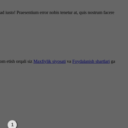
d iusto! Praesentium error nobis tenetur at, quis nostrum facere
om etish orqali siz
Maxfiylik siyosati
va
Foydalanish shartlari
ga