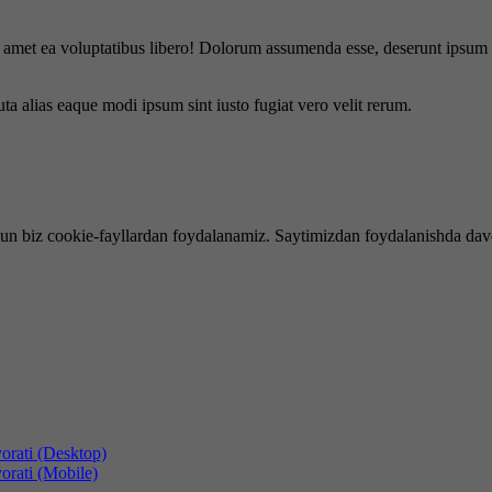
is amet ea voluptatibus libero! Dolorum assumenda esse, deserunt ipsum a
uta alias eaque modi ipsum sint iusto fugiat vero velit rerum.
hun biz cookie-fayllardan foydalanamiz. Saytimizdan foydalanishda dav