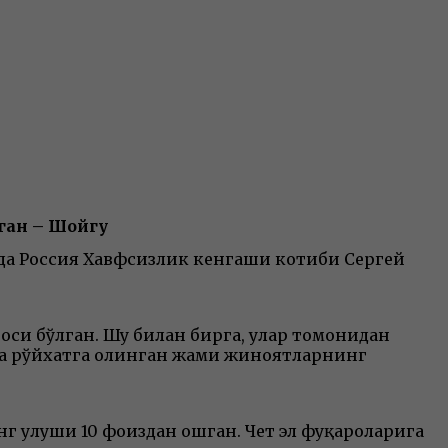
ган – Шойгу
да Россия Хавфсизлик кенгаши котиби Сергей
ароси бўлган. Шу билан бирга, улар томонидан
тда рўйхатга олинган жами жиноятларнинг
 улуши 10 фоиздан ошган. Чет эл фуқароларига