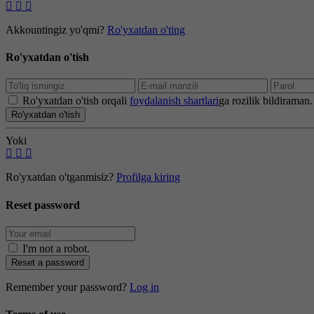
Akkountingiz yo'qmi?
Ro'yxatdan o'ting
Ro'yxatdan o'tish
Ro'yxatdan o'tish orqali
foydalanish shartlari
ga rozilik bildiraman.
Ro'yxatdan o'tish
Yoki
Ro'yxatdan o'tganmisiz?
Profilga kiring
Reset password
I'm not a robot
.
Reset a password
Remember your password?
Log in