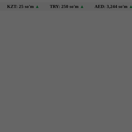
: 25 so'm
▲
TRY: 250 so'm
▲
AED: 3,244 so'm
▲
U