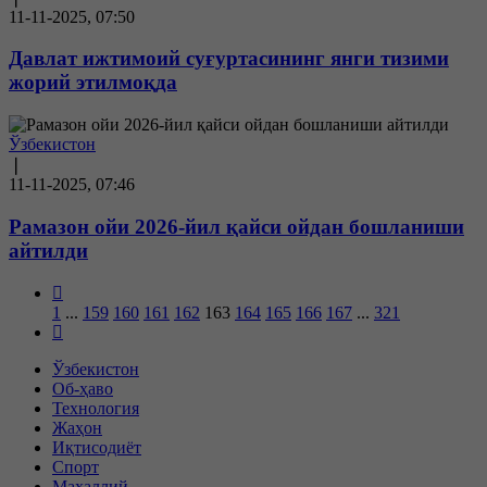
11-11-2025, 07:50
Давлат ижтимоий суғуртасининг янги тизими
жорий этилмоқда
Ўзбекистон
❘
11-11-2025, 07:46
Рамазон ойи 2026-йил қайси ойдан бошланиши
айтилди
1
...
159
160
161
162
163
164
165
166
167
...
321
Ўзбекистон
Об-ҳаво
Технология
Жаҳон
Иқтисодиёт
Спорт
Маҳаллий