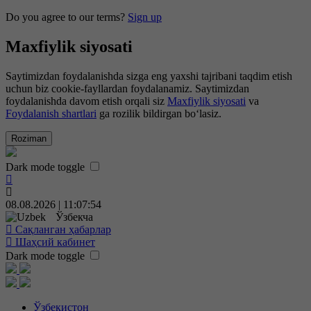
Do you agree to our terms?
Sign up
Maxfiylik siyosati
Saytimizdan foydalanishda sizga eng yaxshi tajribani taqdim etish
uchun biz cookie-fayllardan foydalanamiz. Saytimizdan
foydalanishda davom etish orqali siz
Maxfiylik siyosati
va
Foydalanish shartlari
ga rozilik bildirgan bo‘lasiz.
Roziman
Dark mode toggle
08.08.2026 | 11:07:55
Ўзбекча
Сақланган ҳабарлар
Шаҳсий кабинет
Dark mode toggle
Ўзбекистон