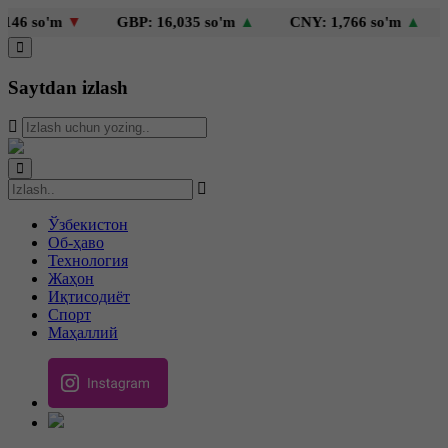
6 so'm
▼
GBP: 16,035 so'm
▲
CNY: 1,766 so'm
▲
KZ
Saytdan izlash
Ўзбекистон
Об-ҳаво
Технология
Жаҳон
Иқтисодиёт
Спорт
Маҳаллий