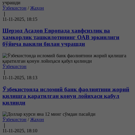
Ўзбекистон
/
Жаҳон
❘
11-11-2025, 18:15
Шерзод Асадов Европада хавфсизлик ва
ҳамкорлик ташкилотининг ОАВ эркинлиги
бўйича вакили билан учрашди
Ўзбекистон
❘
11-11-2025, 18:13
Ўзбекистонда исломий банк фаолиятини жорий
қилишга қаратилган қонун лойиҳаси қабул
қилинди
Ўзбекистон
/
Жаҳон
❘
11-11-2025, 18:10