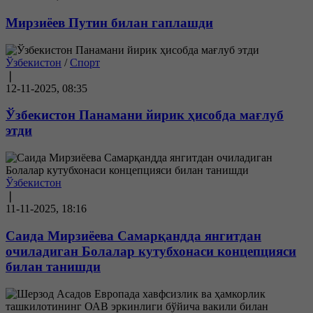
Мирзиёев Путин билан гаплашди
Ўзбекистон
/
Спорт
❘
12-11-2025, 08:35
Ўзбекистон Панамани йирик ҳисобда мағлуб
этди
Ўзбекистон
❘
11-11-2025, 18:16
Саида Мирзиёева Самарқандда янгитдан
очиладиган Болалар кутубхонаси концепцияси
билан танишди