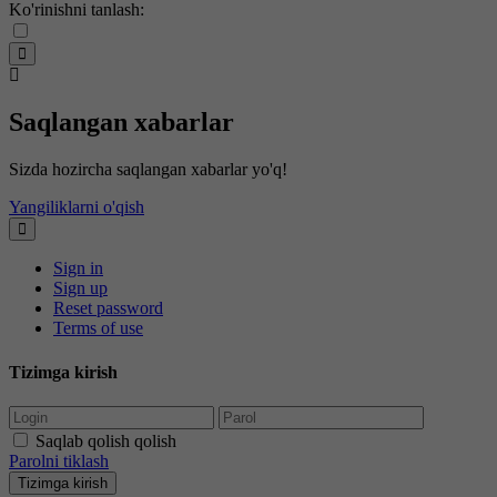
Ko'rinishni tanlash:
Saqlangan xabarlar
Sizda hozircha saqlangan xabarlar yo'q!
Yangiliklarni o'qish
Sign in
Sign up
Reset password
Terms of use
Tizimga kirish
Saqlab qolish qolish
Parolni tiklash
Tizimga kirish