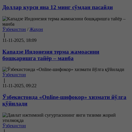
Доллар курси яна 12 минг сўмдан пасайди
Ўзбекистон
/
Жаҳон
❘
11-11-2025, 18:09
Кападзе Индонезия терма жамоасини
бошқаришга тайёр – манба
Ўзбекистон
❘
11-11-2025, 09:22
Ўзбекистонда «Online-шифокор» хизмати йўлга
қўйилади
Ўзбекистон
❘