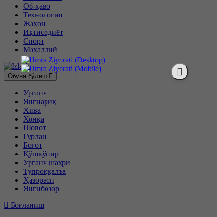
Об-ҳаво
Технология
Жаҳон
Иқтисодиёт
Спорт
Маҳаллий
Обуна бўлиш
Урганч
Янгиариқ
Хива
Хонқа
Шовот
Гурлан
Боғот
Қўшкўпир
Урганч шаҳри
Тупроққалъа
Ҳазорасп
Янгибозор
Боғланиш