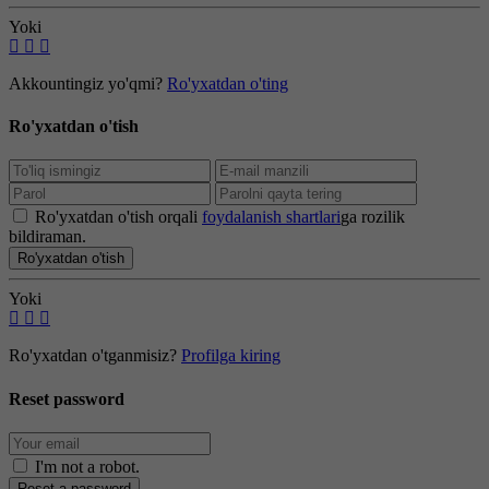
Yoki
Akkountingiz yo'qmi?
Ro'yxatdan o'ting
Ro'yxatdan o'tish
Ro'yxatdan o'tish orqali
foydalanish shartlari
ga rozilik
bildiraman.
Ro'yxatdan o'tish
Yoki
Ro'yxatdan o'tganmisiz?
Profilga kiring
Reset password
I'm not a robot
.
Reset a password