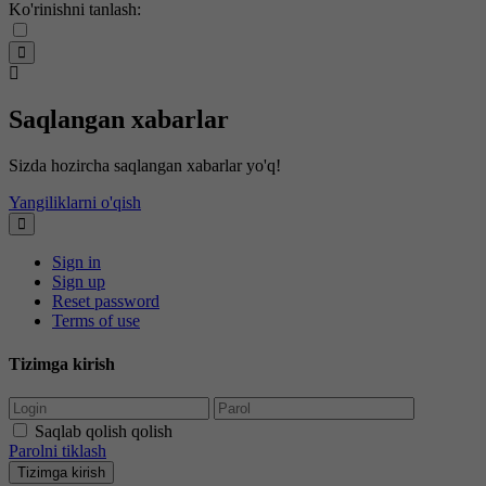
Ko'rinishni tanlash:
Saqlangan xabarlar
Sizda hozircha saqlangan xabarlar yo'q!
Yangiliklarni o'qish
Sign in
Sign up
Reset password
Terms of use
Tizimga kirish
Saqlab qolish qolish
Parolni tiklash
Tizimga kirish