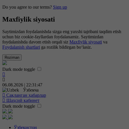
Do you agree to our terms?
Sign up
Maxfiylik siyosati
Saytimizdan foydalanishda sizga eng yaxshi tajribani taqdim etish
uchun biz cookie-fayllardan foydalanamiz. Saytimizdan
foydalanishda davom etish orqali siz
Maxfiylik siyosati
va
Foydalanish shartlari
ga rozilik bildirgan bo‘lasiz.
Roziman
Dark mode toggle
06.08.2026 | 22:31:47
Ўзбекча
Сақланган ҳабарлар
Шаҳсий кабинет
Dark mode toggle
Ўзбекистон