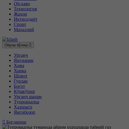
Об-ҳаво
Технология
Жаҳон
Иқтисодиёт
Спорт
Маҳаллий
Обуна бўлиш
Урганч
Янгиариқ
Хива
Хонқа
Шовот
Гурлан
Боғот
Қўшкўпир
Урганч шаҳри
Тупроққалъа
Ҳазорасп
Янгибозор
Боғланиш