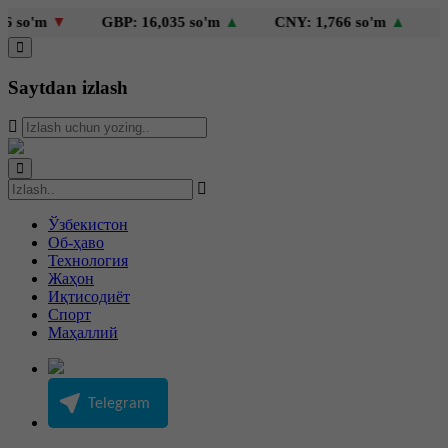
o'm
▼
GBP: 16,035 so'm
▲
CNY: 1,766 so'm
▲
KZT:
Saytdan izlash
Ўзбекистон
Об-ҳаво
Технология
Жаҳон
Иқтисодиёт
Спорт
Маҳаллий