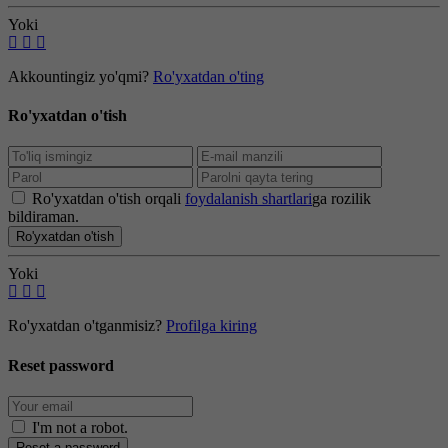
Yoki
Akkountingiz yo'qmi?
Ro'yxatdan o'ting
Ro'yxatdan o'tish
Ro'yxatdan o'tish orqali
foydalanish shartlari
ga rozilik
bildiraman.
Ro'yxatdan o'tish
Yoki
Ro'yxatdan o'tganmisiz?
Profilga kiring
Reset password
I'm not a robot
.
Reset a password