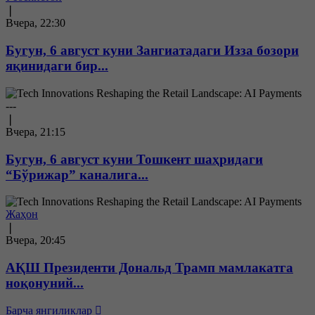
❘
Вчера, 22:30
Бугун, 6 август куни Зангиатадаги Изза бозори
яқинидаги бир...
---
❘
Вчера, 21:15
Бугун, 6 август куни Тошкент шаҳридаги
“Бўрижар” каналига...
Жаҳон
❘
Вчера, 20:45
АҚШ Президенти Дональд Трамп мамлакатга
ноқонуний...
Барча янгиликлар