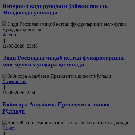
Интерпол қидирувидаги ўзбекистонлик
Молдовада ушланди
Жаҳон
❘
11-06-2026, 22:43
Энди Россиядан чиқиб кетган фуқароларнинг
мол-мулки мусодара қилинади
Ўзбекистон
❘
11-06-2026, 22:42
Бибисора Асаубаева Президентга шикоят
йўллади
Спорт
❘