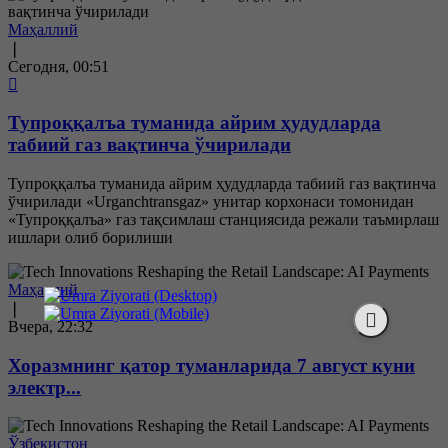
Маҳаллий
❘
Сегодня, 00:51
Тупроққалъа туманида айрим ҳудудларда
табиий газ вақтинча ўчирилади
Тупроққалъа туманида айрим ҳудудларда табиий газ вақтинча
ўчирилади «Urganchtransgaz» унитар корхонаси томонидан
«Тупроққалъа» газ тақсимлаш станциясида режали таъмирлаш
ишлари олиб борилиши
Маҳаллий
❘
Вчера, 22:32
Хоразмнинг қатор туманларида 7 август куни
электр...
Ўзбекистон