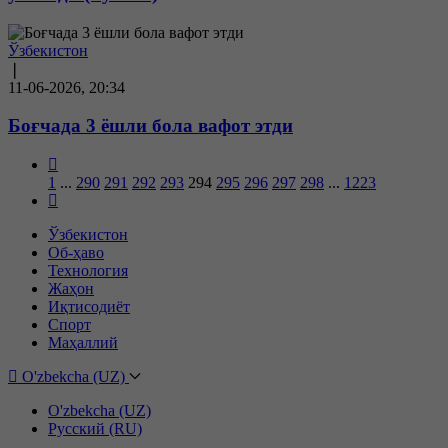
Ўзбекистон
❘
11-06-2026, 20:34
Боғчада 3 ёшли бола вафот этди
1
...
290
291
292
293
294
295
296
297
298
...
1223
Ўзбекистон
Об-ҳаво
Технология
Жаҳон
Иқтисодиёт
Спорт
Маҳаллий
O'zbekcha (UZ)
O'zbekcha (UZ)
Русский (RU)