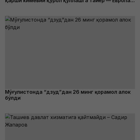
қарши кимёвий қурол қўллашга тайёр — Европа
мамлакатлари
Мўғулистонда “дзуд”дан 26 минг қорамол ҳалок
бўлди