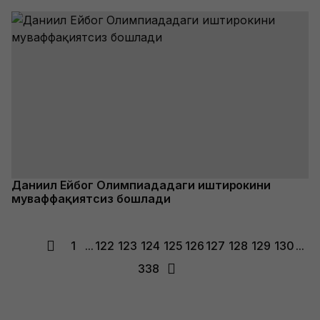
Даниил Ейбог Олимпиададаги иштирокини
муваффақиятсиз бошлади
1
...
122
123
124
125
126
127
128
129
130
...
338