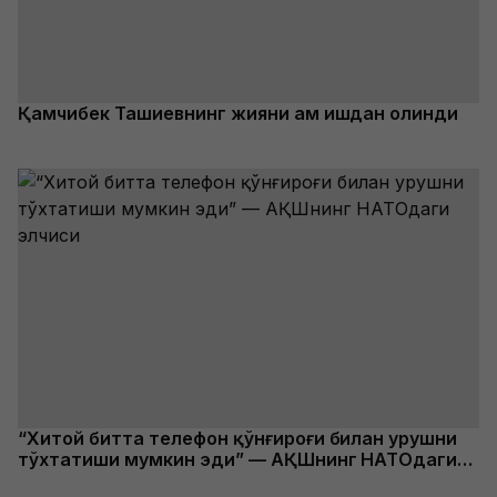
Қамчибек Ташиевнинг жияни ҳам ишдан олинди
“Хитой битта телефон қўнғироғи билан урушни
тўхтатиши мумкин эди” — АҚШнинг НАТОдаги
элчиси