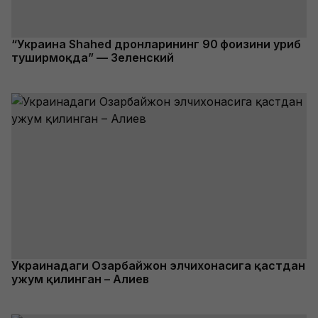
“Украина Shahed дронларининг 90 фоизини уриб
туширмоқда” — Зеленский
Украинадаги Озарбайжон элчихонасига қастдан
ҳужум қилинган – Алиев