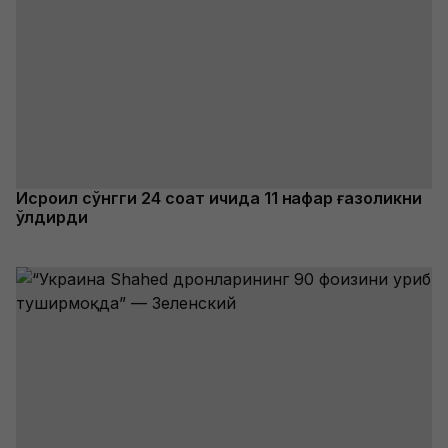
Исроил сўнгги 24 соат ичида 11 нафар ғазоликни
ўлдирди