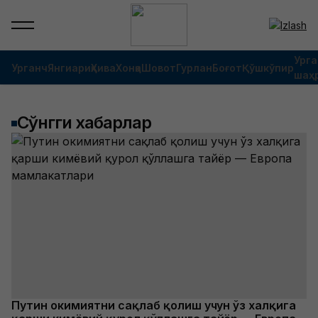
Урга
Урганч
Янгиариқ
Хива
Хонқа
Шовот
Гурлан
Боғот
Қўшкўпир
шаҳ
Сўнгги хабарлар
Путин ҳокимиятни сақлаб қолиш учун ўз халқига