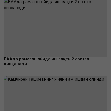
БААда рамазон ойида иш вақти 2 соатга
қисқаради