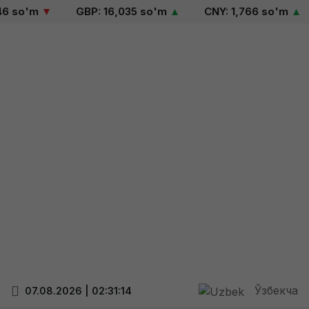
 so'm
▼
GBP: 16,035 so'm
▲
CNY: 1,766 so'm
▲
Ўзбекча
07.08.2026 | 02:31:15