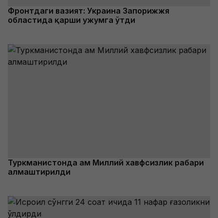
Фронтдаги вазият: Украина Запорижжя
областида қарши ҳужумга ўтди
Туркманистонда ҳам Миллий хавфсизлик раҳбари
алмаштирилди