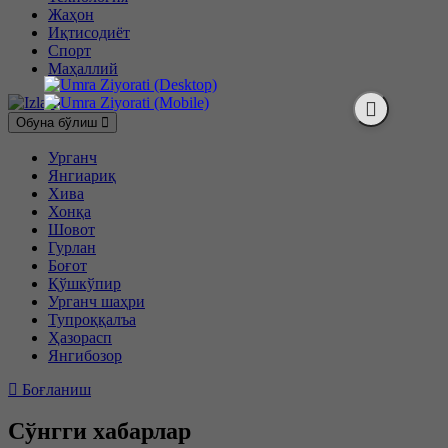
Жаҳон
Иқтисодиёт
Спорт
Маҳаллий
Обуна бўлиш
Урганч
Янгиариқ
Хива
Хонқа
Шовот
Гурлан
Боғот
Қўшкўпир
Урганч шаҳри
Тупроққалъа
Ҳазорасп
Янгибозор
Боғланиш
Сўнгги хабарлар