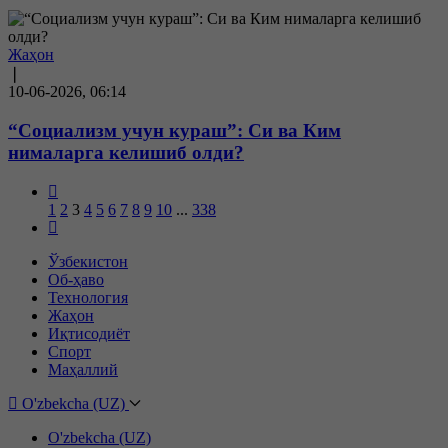
Жаҳон
❘
10-06-2026, 06:14
“Социализм учун кураш”: Си ва Ким
нималарга келишиб олди?
1
2
3
4
5
6
7
8
9
10
...
338
Ўзбекистон
Об-ҳаво
Технология
Жаҳон
Иқтисодиёт
Спорт
Маҳаллий
O'zbekcha (UZ)
O'zbekcha (UZ)