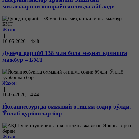
мижозларини яшираётганликда айблади
Жаҳон
❘
10-06-2026, 14:48
Дунёда қарийб 138 млн бола меҳнат қилишга
мажбур – БМТ
Жаҳон
❘
10-06-2026, 14:44
Йоханнесбургда оммавий отишма содир бўлди.
Ўнлаб қурбонлар бор
Жаҳон