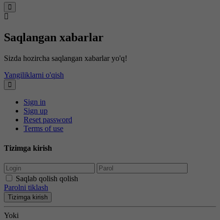
Saqlangan xabarlar
Sizda hozircha saqlangan xabarlar yo'q!
Yangiliklarni o'qish
Sign in
Sign up
Reset password
Terms of use
Tizimga kirish
Saqlab qolish qolish
Parolni tiklash
Tizimga kirish
Yoki