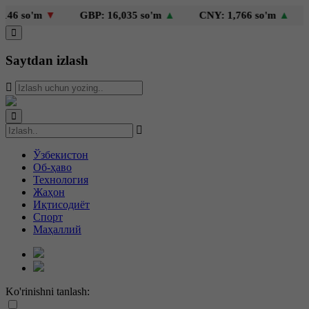
6 so'm
▼
GBP: 16,035 so'm
▲
CNY: 1,766 so'm
▲
KZ
Saytdan izlash
Ўзбекистон
Об-ҳаво
Технология
Жаҳон
Иқтисодиёт
Спорт
Маҳаллий
Ko'rinishni tanlash: