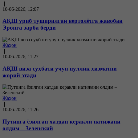
❘
10-06-2026, 12:07
АҚШ уриб туширилган вертолётга жавобан
Эронга зарба берди
Жаҳон
❘
10-06-2026, 11:27
АҚШ виза суҳбати учун пуллик хизматни
жорий этади
Жаҳон
❘
10-06-2026, 11:26
Путинга ёзилган хатдан керакли натижани
олдим – Зеленский