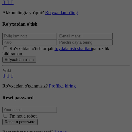
Akkountingiz yo'qmi?
Ro'yxatdan o'ting
Ro'yxatdan o'tish
Ro'yxatdan o'tish orqali
foydalanish shartlari
ga rozilik
bildiraman.
Ro'yxatdan o'tish
Yoki
Ro'yxatdan o'tganmisiz?
Profilga kiring
Reset password
I'm not a robot
.
Reset a password