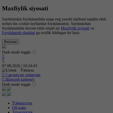
Maxfiylik siyosati
Saytimizdan foydalanishda sizga eng yaxshi tajribani taqdim etish
uchun biz cookie-fayllardan foydalanamiz. Saytimizdan
foydalanishda davom etish orqali siz
Maxfiylik siyosati
va
Foydalanish shartlari
ga rozilik bildirgan bo‘lasiz.
Roziman
Dark mode toggle
07.08.2026 | 16:24:44
Ўзбекча
Сақланган ҳабарлар
Шаҳсий кабинет
Dark mode toggle
Ўзбекистон
Об-ҳаво
Технология