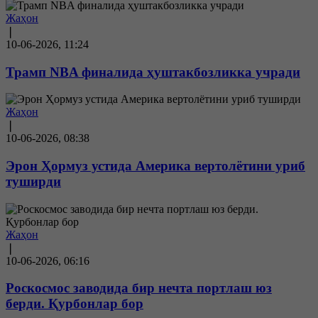
Жаҳон
❘
10-06-2026, 11:24
Трамп NBA финалида ҳуштакбозликка учради
Жаҳон
❘
10-06-2026, 08:38
Эрон Ҳормуз устида Америка вертолётини уриб
туширди
Жаҳон
❘
10-06-2026, 06:16
Роскосмос заводида бир нечта портлаш юз
берди. Қурбонлар бор