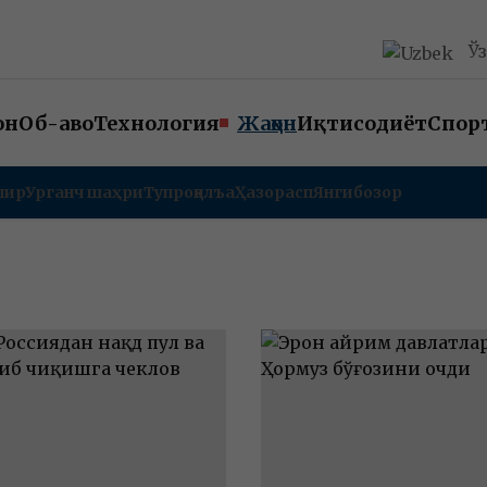
Ў
он
Об-ҳаво
Технология
Жаҳон
Иқтисодиёт
Спор
пир
Урганч шаҳри
Тупроққалъа
Ҳазорасп
Янгибозор