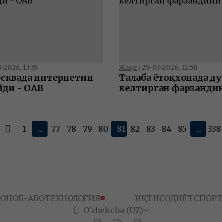
-2026, 13:35
25-03-2026, 12:56
Жаҳон
❘
сквада интернетни
Талаба ётоқхонада ду
йди - ОАВ
келтирган фарзанди
ўлдирди
1
...
77
78
79
80
81
82
83
84
85
...
338
ТОН
ОБ-ҲАВО
ТЕХНОЛОГИЯ
ЖАҲОН
ИҚТИСОДИЁТ
СПОР
O'zbekcha (UZ)