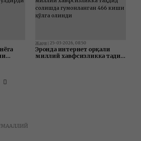
25-03-2026, 08:50
Жаҳон
❘
нёга
Эронда интернет орқали
ни
миллий хавфсизликка таҳдид
солишда гумонланган 466
киши қўлга олинди
Т
МАҲАЛЛИЙ