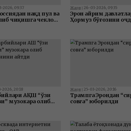
3-2026, 09:37
26-03-2026, 09:35
Жаҳон
❘
оссиядан нақд пул ва
Эрон айрим давлатла
либ чиқишга чеклов
Ҳормуз бўғозини оч
-2026, 20:18
25-03-2026, 20:16
Жаҳон
❘
рбийлари АҚШ “ўзи
Трампга Эрондан “си
зи” музокара олиб
совға” юборилди
анини айтди