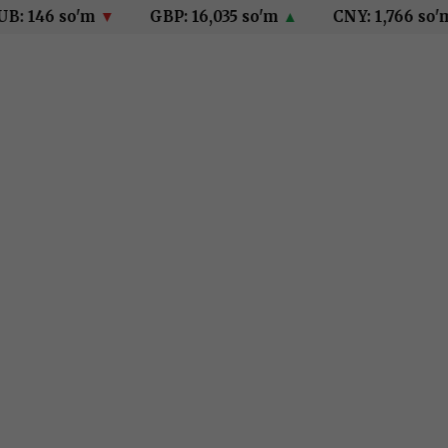
 146 so'm
▼
GBP: 16,035 so'm
▲
CNY: 1,766 so'm
▲