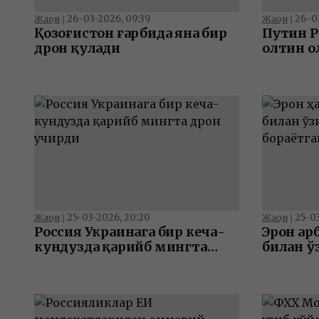
26-03-2026, 09:39
26-0
Жаҳон
❘
Жаҳон
❘
Қозоғистон ғарбида яна бир
Путин Р
дрон қулади
олтин о
қўйди
25-03-2026, 20:20
25-03
Жаҳон
❘
Жаҳон
❘
Россия Украинага бир кеча-
Эрон ҳа
кундузда қарийб мингта
билан ў
дрон учирди
бораётг