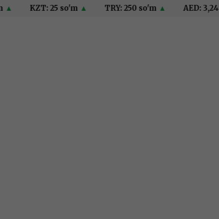
KZT: 25 so'm
▲
TRY: 250 so'm
▲
AED: 3,244 