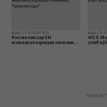
25-03-2026, 18:52
25-03
Жаҳон
❘
Жаҳон
❘
Россияликлар ЕИ
ФХХ Мо
мамлакатларидан оммавий
узиб қў
“қувилмоқда”
ЎЗБЕКИС