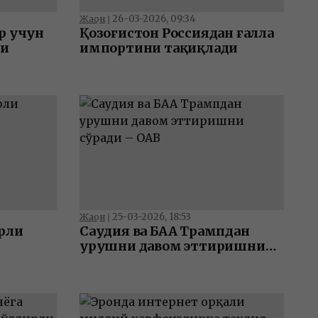
26-03-2026, 09:34
Жаҳон
❘
р учун
Қозоғистон Россиядан ғалла
ди
импортини тақиқлади
25-03-2026, 18:53
Жаҳон
❘
рли
Саудия ва БАА Трампдан
урушни давом эттиришни
сўради – ОАВ