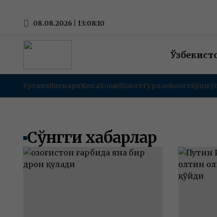
08.08.2026 | 13:08:10
Ўзбекист
Урганч
Янгиариқ
Хива
Хонқа
Шовот
Гурлан
Боғот
Қўшкў
Сўнгги хабарлар