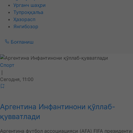
Урганч шаҳри
Тупроққалъа
Ҳазорасп
Янгибозор
Боғланиш
Спорт
❘
Сегодня, 11:00
Аргентина Инфантинони қўллаб-
қувватлади
Аргентина футбол ассоциацияси (AFA) FIFA президенти