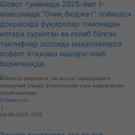
Шовот туманида 2025-йил 1-
мавсумида “Очиқ бюджет” лойиҳаси
доирасида фуқаролар томонидан
илгари сурилган ва ғолиб бўлган
таклифлар асосида маҳаллаларга
асфалт ётқизиш ишлари олиб
борилмоқда.
Ўзбекистон
❘
24-06-2025, 17:22