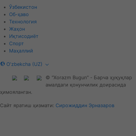
Ўзбекистон
Об-ҳаво
Технология
Жаҳон
Иқтисодиёт
Спорт
Маҳаллий
O'zbekcha (UZ)
© "Xorazm Bugun" - Барча ҳуқуқлар
амалдаги қонунчилик доирасида
ҳимояланган.
Сайт яратиш ҳизмати:
Сирожиддин Эрназаров