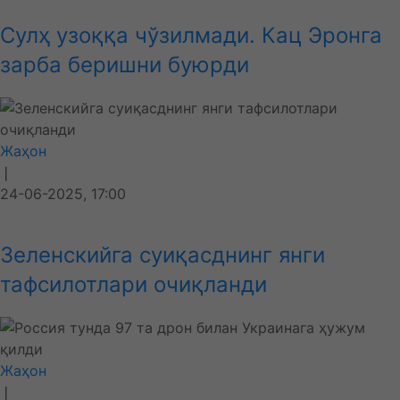
Сулҳ узоққа чўзилмади. Кац Эронга
зарба беришни буюрди
Жаҳон
❘
24-06-2025, 17:00
Зеленскийга суиқасднинг янги
тафсилотлари очиқланди
Жаҳон
❘