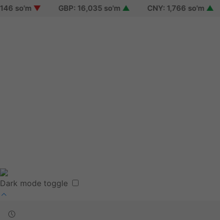
o'm
▼
GBP: 16,035 so'm
▲
CNY: 1,766 so'm
▲
KZ
Sign in
Sign up
Reset password
Terms of use
Dark mode toggle