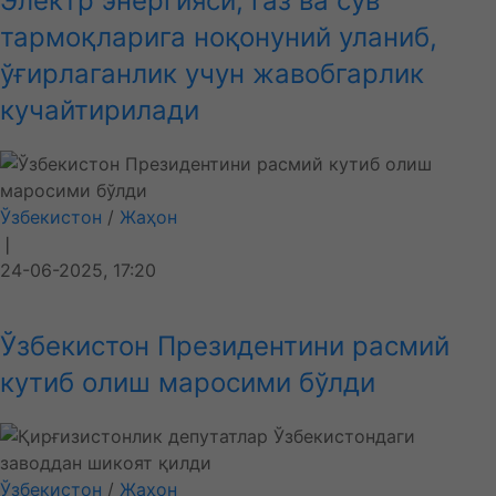
Электр энергияси, газ ва сув
тармоқларига ноқонуний уланиб,
ўғирлаганлик учун жавобгарлик
кучайтирилади
Ўзбекистон
/
Жаҳон
❘
24-06-2025, 17:20
Ўзбекистон Президентини расмий
кутиб олиш маросими бўлди
Ўзбекистон
/
Жаҳон