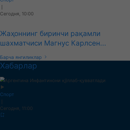
❘
Сегодня, 10:00
Жаҳоннинг биринчи рақамли
шахматчиси Магнус Карлсен...
Барча янгиликлар
Хабарлар
Спорт
❘
Сегодня, 11:00