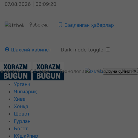
07.08.2026 | 06:09:20
Ўзбекча
Сақланган ҳабарлар
Шаҳсий кабинет
Dark mode toggle
бекистон
Об-ҳаво
Технология
Жаҳон
Иқтис
Обуна бўлиш
Урганч
Янгиариқ
Хива
Хонқа
Шовот
Гурлан
Боғот
Қўшкўпир