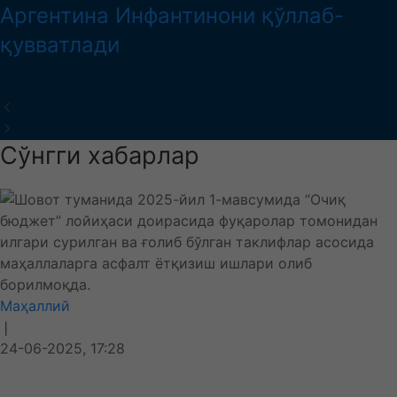
Аргентина Инфантинони қўллаб-
қувватлади
Сўнгги хабарлар
Маҳаллий
❘
24-06-2025, 17:28