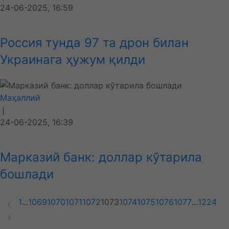
24-06-2025, 16:59
Россия тунда 97 та дрон билан
Украинага ҳужум қилди
Маҳаллий
❘
24-06-2025, 16:39
Марказий банк: доллар кўтарила
бошлади
1
...
1069
1070
1071
1072
1073
1074
1075
1076
1077
...
1224