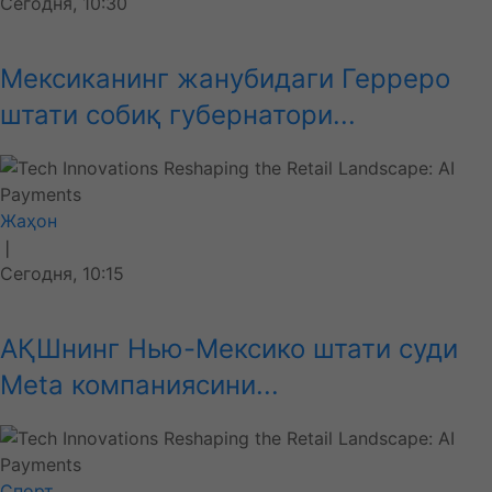
Сегодня, 10:30
Мексиканинг жанубидаги Герреро
штати собиқ губернатори...
Жаҳон
❘
Сегодня, 10:15
АҚШнинг Нью-Мексико штати суди
Meta компаниясини...
Спорт